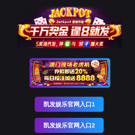
南宫NG28
南宫NG28
关于南宫NG28
产品服务
南宫NG28
产品服务
肿瘤个体化诊疗产品
新闻资讯
脑胶质瘤诊断用药预后指导
H3F3A 基因检
测试剂盒
技术服务
产品规格 : 6T/24T
储存条件 : -20±5℃避光保存
联系南宫NG28
本试剂用于检测H3F3A基因K28M