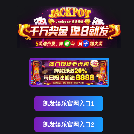
凯发娱乐官网入口1
凯发娱乐官网入口2